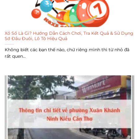
Xổ Số Là Gì? Hướng Dẫn Cách Chơi, Tra Kết Quả & Sử Dụng
Sớ Đầu Đuôi, Lô Tô Hiệu Quả
Không biết các bạn thế nào, chứ riêng mình thì từ nhỏ đã
rất quen...