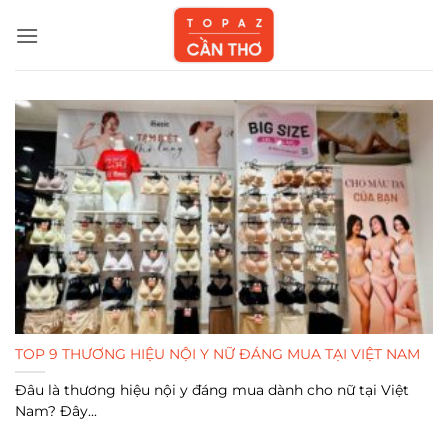
Bỏ
qua
nội
dung
TOP 9 THƯƠNG HIỆU NỘI Y NỮ ĐÁNG MUA TẠI VIỆT NAM
Đâu là thương hiệu nội y đáng mua dành cho nữ tại Việt
Nam? Đây...