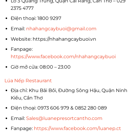
Lô 3 Quang Trung, Quận Cái Răng, Cần Thơ – 029
2375 4777
Điện thoại: 1800 9297
Email:
nhahangcaybuoi@gmail.com
Website: https://nhahangcaybuoi.vn
Fanpage:
https://www.facebook.com/nhahangcaybuoi
Giờ mở cửa: 08:00 – 23:00
Lúa Nếp Restaurant
Địa chỉ: Khu Bãi Bồi, Đường Sông Hậu, Quận Ninh
Kiều, Cần Thơ
Điện thoại: 0973 606 979 & 0852 280 089
Email:
Sales@luanepresortcantho.com
Fanpage:
https://www.facebook.com/luanep.ct