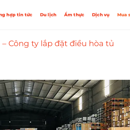
ng hợp tin tức
Du lịch
Ẩm thực
Dịch vụ
Mua 
 Công ty lắp đặt điều hòa tủ