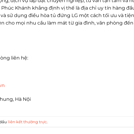
ợng, dịch vụ lắp đặt chuyên nghiệp, tư vấn tận tâm và h
 Phúc Khánh khẳng định vị thế là địa chỉ uy tín hàng đầ
và sử dụng điều hòa tủ đứng LG một cách tối ưu và tiệ
diện cho mọi nhu cầu làm mát từ gia đình, văn phòng đến
lòng liên hệ:
vn
Chung, Hà Nội
 dấu
liên kết thường trực
.