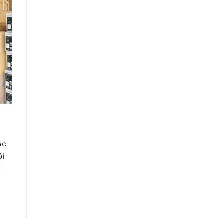
ác
ội
g