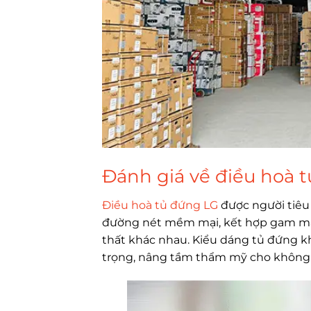
Đánh giá về điều hoà 
Điều hoà tủ đứng LG
được người tiêu d
đường nét mềm mại, kết hợp gam màu
thất khác nhau. Kiểu dáng tủ đứng kh
trọng, nâng tầm thẩm mỹ cho không 