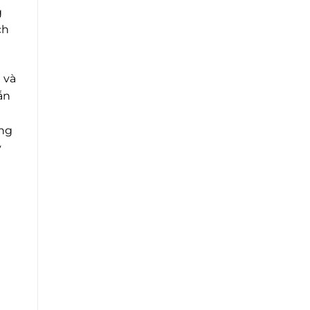
g
ch
 và
ẫn
u
ung
y