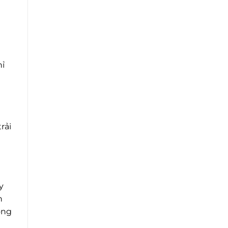
hỉ
rải
y
n
ông