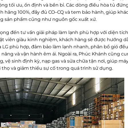
g tối ưu, ổn định và bền bỉ. Các dòng điều hòa tủ đứn
nh hãng 100%, đầy đủ CO–CQ và tem bảo hành, giúp khá
ng sản phẩm cũng như nguồn gốc xuất xứ.
ng đến tư vấn giải pháp làm lạnh phù hợp với diện tích
ật viên giàu kinh nghiệm, khách hàng sẽ được hướng d
a LG phù hợp, đảm bảo làm lạnh nhanh, phân bổ gió đề
n năng và vận hành êm ái. Ngoài ra, Phúc Khánh cũng c
, vệ sinh định kỳ, nạp gas và sửa chữa tận nơi, giúp má
ổi thọ và giảm thiểu sự cố trong quá trình sử dụng.