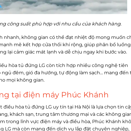
ng công suất phù hợp với nhu cầu của khách hàng.
nh nhanh, không gian có thể đạt nhiệt độ mong muốn c
 mạnh mẽ kết hợp cửa thổi khí rộng, giúp phân bổ luồng
 lại cảm giác mát lạnh và dễ chịu ngay khi bước vào.
ều hòa tủ đứng LG còn tích hợp nhiều công nghệ tiên
 độ ngủ đêm, gió đa hướng, tự động làm sạch… mang đến t
cho mọi không gian.
ứng tại điện máy Phúc Khánh
 điều hòa tủ đứng LG uy tín tại Hà Nội là lựa chọn tin cậ
hàng, khách sạn, trung tâm thương mại và các không gia
m trong lĩnh vực điện máy và điều hòa, Phúc Khánh kh
ng LG mà còn mang đến dịch vụ lắp đặt chuyên nghiệp,