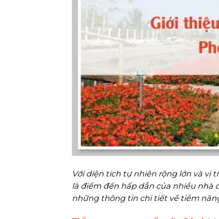
Với diện tích tự nhiên rộng lớn và vị tr
là điểm đến hấp dẫn của nhiều nhà đ
những thông tin chi tiết về tiềm năng