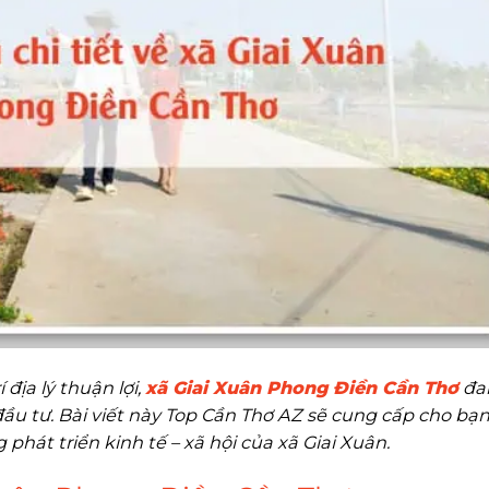
í địa lý thuận lợi,
xã Giai Xuân Phong Điền Cần Thơ
đa
ầu tư. Bài viết này Top Cần Thơ AZ sẽ cung cấp cho bạ
 phát triển kinh tế – xã hội của xã Giai Xuân.