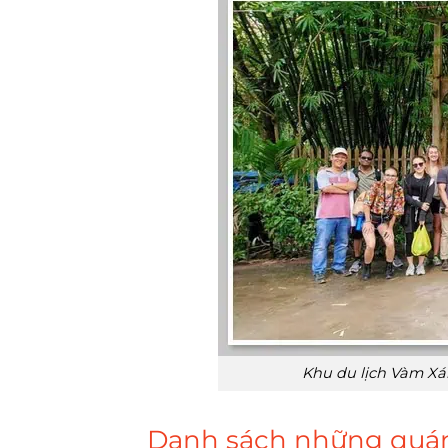
Khu du lịch Vàm Xá
Danh sách những quán