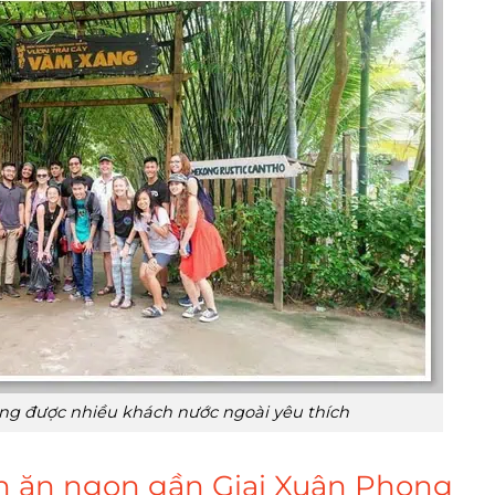
ng được nhiều khách nước ngoài yêu thích
 ăn ngon gần Giai Xuân Phong