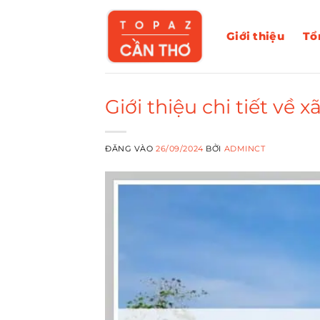
Bỏ
qua
Giới thiệu
Tổ
nội
dung
Giới thiệu chi tiết về
ĐĂNG VÀO
26/09/2024
BỞI
ADMINCT