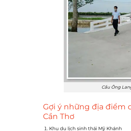
Cầu Ông Lang
Gợi ý những địa điểm d
Cần Thơ
Khu du lịch sinh thái Mỹ Khánh