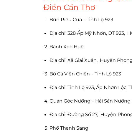
Điền Cần Thơ
Bún Riêu Cua – Tỉnh Lộ 923
Địa chỉ: 328 Ấp Mỹ Nhơn, ĐT 923, 
Bánh Xèo Huệ
Địa chỉ: Xã Giai Xuân, Huyện Phon
Bò Cá Viên Chiên – Tỉnh Lộ 923
Địa chỉ: Tỉnh Lộ 923, Ấp Nhơn Lộc
Quán Góc Nướng – Hải Sản Nướng
Địa chỉ: Đường Số 27, Huyện Phon
Phở Thanh Sang