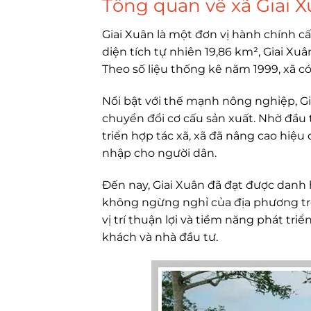
Tổng quan về xã Giai 
Giai Xuân là một đơn vị hành chính c
diện tích tự nhiên 19,86 km², Giai Xu
Theo số liệu thống kê năm 1999, xã c
Nổi bật với thế mạnh nông nghiệp, G
chuyển đổi cơ cấu sản xuất. Nhờ đầu
triển hợp tác xã, xã đã nâng cao hiệu
nhập cho người dân.
Đến nay, Giai Xuân đã đạt được danh
không ngừng nghỉ của địa phương tr
vị trí thuận lợi và tiềm năng phát tr
khách và nhà đầu tư.