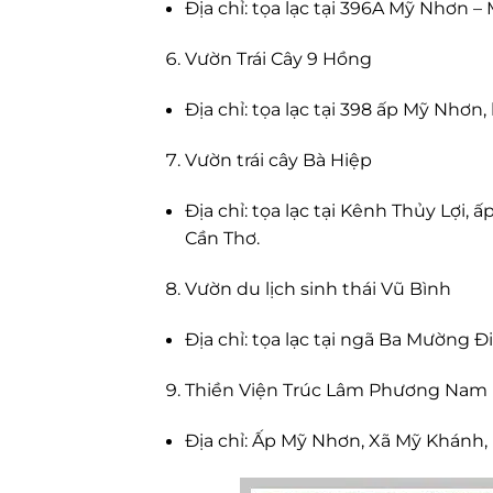
Địa chỉ: tọa lạc tại 396A Mỹ Nhơn
Vườn Trái Cây 9 Hồng
Địa chỉ: tọa lạc tại 398 ấp Mỹ Nhơ
Vườn trái cây Bà Hiệp
Địa chỉ: tọa lạc tại Kênh Thủy Lợi
Cần Thơ.
Vườn du lịch sinh thái Vũ Bình
Địa chỉ: tọa lạc tại ngã Ba Mường 
Thiền Viện Trúc Lâm Phương Nam
Địa chỉ: Ấp Mỹ Nhơn, Xã Mỹ Khánh