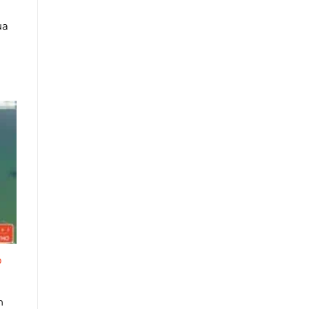
ủa
p
n