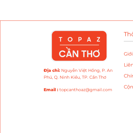
Th
Giớ
Liê
Địa chỉ
:
Nguyễn Việt Hồng, P. An
Chí
Phú, Q. Ninh Kiều, TP. Cần Thơ
Cộ
Email :
topcanthoaz@gmail.com