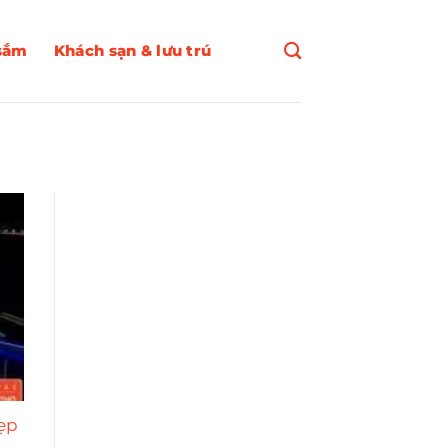
sắm
Khách sạn & lưu trú
ẹp