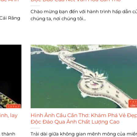
Chào mừng bạn đến với hành trình hấp dẫn c
 Cái Răng
chúng ta, nơi chúng tôi...
nh, lay
Hình Ảnh Cầu Cần Thơ: Khám Phá Vẻ Đẹ
Độc Đáo Qua Ảnh Chất Lượng Cao
, thành
Trải dài giữa không gian mênh mông của miề