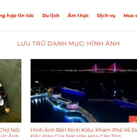
ng hợp tin tức
Du lịch
Ẩm thực
Dịch vụ
Mua 
LƯU TRỮ DANH MỤC:
HÌNH ẢNH
Chợ Nổi
Hình Ảnh Bến Ninh Kiều: Khám Phá Vẻ Đ
Bức Ảnh
Độc Đáo Của Nét Văn Hóa Cần Thơ